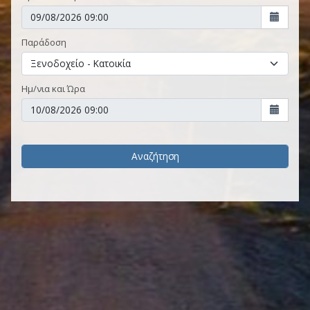
Παράδοση
Ημ/νια και Ώρα
Αναζήτηση