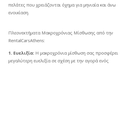
πελάτες που χρειάζονται όχημα για μηνιαία και άνω
ενοικίαση.
Πλεονεκτήματα Μακροχρόνιας Μίσθωσης από την
RentalCarsAthens:
1. Ευελιξία:
Η μακροχρόνια μίσθωση σας προσφέρει
μεγαλύτερη ευελιξία σε σχέση με την αγορά ενός
αυτοκινήτου. Μπορείτε να αλλάξετε (upgrade-
downgrade) το όχημα που έχετε ενοικιάσει ανά τακτά
χρονικά διαστήματα, ανάλογα με τις ανάγκες σας.
2. Συντήρηση:
Η RentalCarsAthens αναλαμβάνει τη
συντήρηση του οχήματος, εξοικονομώντας σας χρόνο
και χρήμα.
3. Ασφάλεια:
Η ασφάλιση του οχήματος
συμπεριλαμβάνεται στο μηνιαίο μίσθωμα,