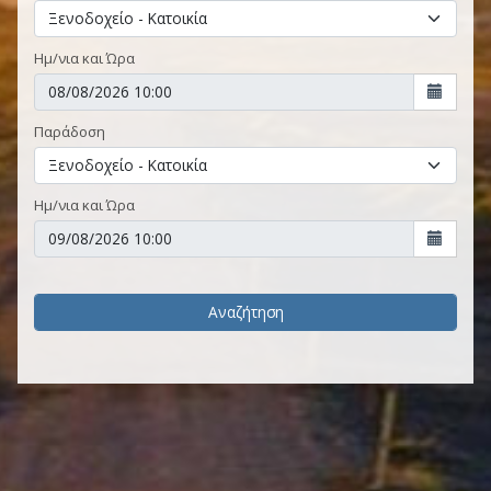
Ημ/νια και Ώρα
Παράδοση
Ημ/νια και Ώρα
Αναζήτηση