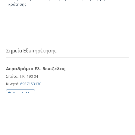
κράτησης
Σημεία Εξυπηρέτησης
Αεροδρόμιο Ελ. Βενιζέλος
Σπάτα, Τ.Κ. 190 04
Κινητό:
6937153130
Google Map
Λιμάνι Ραφήνας
Ραφήνα, Τ.Κ. 190 09
Κινητό:
6937153130
Google Map