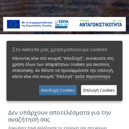
Στο website μας χρησιμοποιούμε cookies
Φiλτρα
Κάνοντας κλικ στο κουμπί "Αποδοχή", συναινείτε στη
Κιβώτιο
4WD
χρήση όλων των απαραίτητων cookies για σκοπούς
στατιστικής. Αν θέλετε να προσαρμόσετε την επιλογή,
κάντε κλικ στο κουμπί "Επιλογή"
Δείτε περισσότερα
Κατηγορία
Αποδοχή Cookies
Επιλογή Cookies
Δεν υπάρχουν αποτελέσματα για την
αναζήτησή σας
Δοκιμάστε ξανά αλλάζοντας τις επιλογές σας στη φόρμα