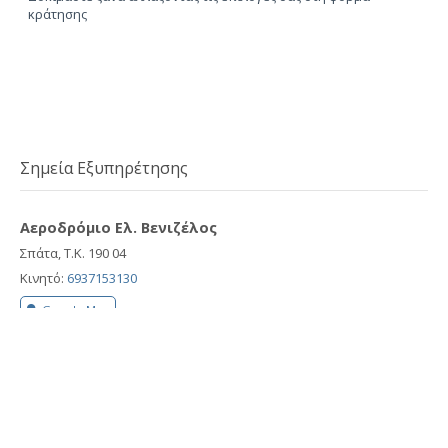
κράτησης
Σημεία Εξυπηρέτησης
Αεροδρόμιο Ελ. Βενιζέλος
Σπάτα, Τ.Κ. 190 04
Κινητό:
6937153130
Google Map
Λιμάνι Ραφήνας
Ραφήνα, Τ.Κ. 190 09
Κινητό:
6937153130
Google Map