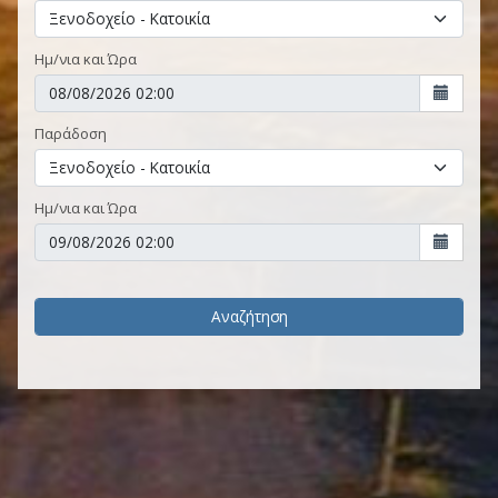
Ημ/νια και Ώρα
Παράδοση
Ημ/νια και Ώρα
Αναζήτηση