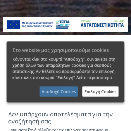
Στο website μας χρησιμοποιούμε cookies
Φiλτρα
Κάνοντας κλικ στο κουμπί "Αποδοχή", συναινείτε στη
Κιβώτιο
4WD
χρήση όλων των απαραίτητων cookies για σκοπούς
στατιστικής. Αν θέλετε να προσαρμόσετε την επιλογή,
κάντε κλικ στο κουμπί "Επιλογή"
Δείτε περισσότερα
Κατηγορία
Αποδοχή Cookies
Επιλογή Cookies
Δεν υπάρχουν αποτελέσματα για την
αναζήτησή σας
Δοκιμάστε ξανά αλλάζοντας τις επιλογές σας στη φόρμα