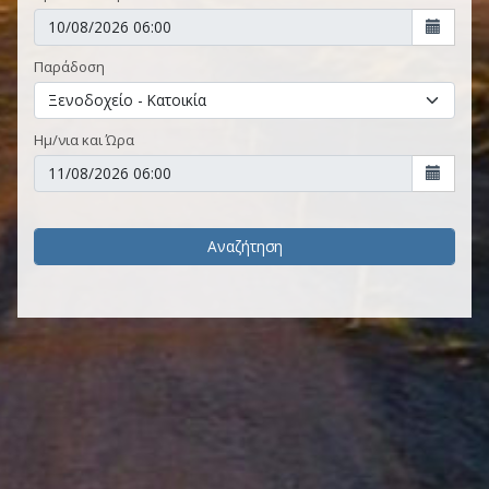
Παράδοση
Ημ/νια και Ώρα
Αναζήτηση