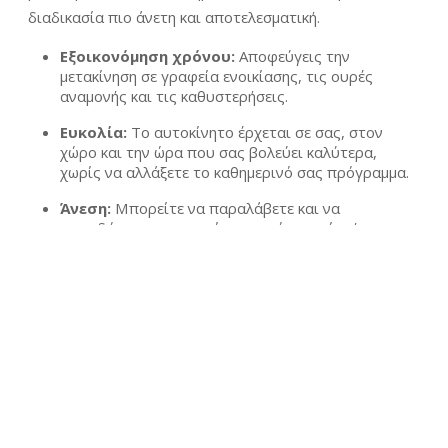
διαδικασία πιο άνετη και αποτελεσματική.
Εξοικονόμηση χρόνου:
Αποφεύγεις την
μετακίνηση σε γραφεία ενοικίασης, τις ουρές
αναμονής και τις καθυστερήσεις.
Ευκολία:
Το αυτοκίνητο έρχεται σε σας, στον
χώρο και την ώρα που σας βολεύει καλύτερα,
χωρίς να αλλάξετε το καθημερινό σας πρόγραμμα.
Άνεση:
Μπορείτε να παραλάβετε και να
παραδώσετε το αυτοκίνητο από το σπίτι ή το
γραφείο σας, απολαμβάνοντας την ευκολία και την
άνεση του προσωπικού σας χώρου.
Ευελιξία:
Επιλέγετε την τοποθεσία που σας
εξυπηρετεί, είτε είναι το σπίτι σας, το γραφείο, το
ξενοδοχείο ή κάποιο άλλο σημείο, όπως το
αεροδρόμιο.
Ευκολία στην επιστροφή:
Μπορείτε να
επιστρέψετε το όχημα σε διαφορετικό σημείο από
εκεί που το παραλάβατε, διευκολύνοντας την