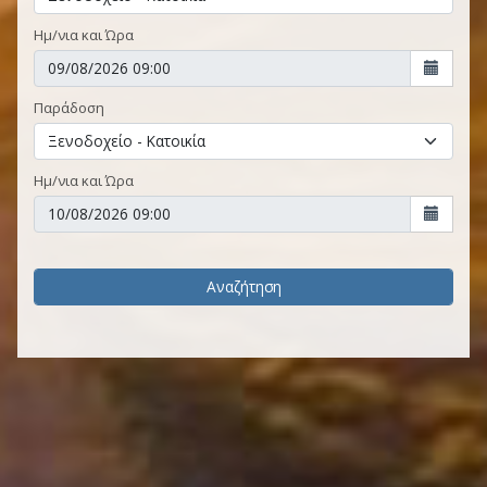
Ημ/νια και Ώρα
Παράδοση
Ημ/νια και Ώρα
Αναζήτηση