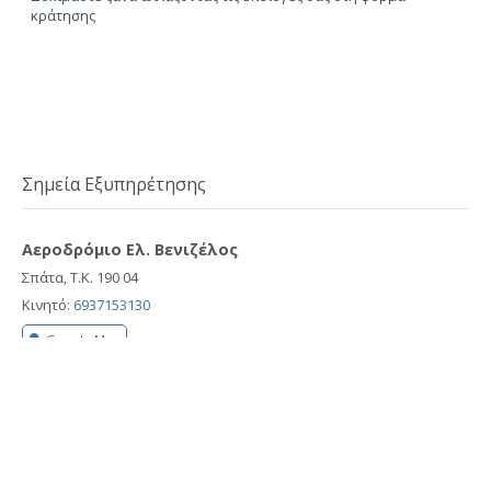
κράτησης
Σημεία Εξυπηρέτησης
Αεροδρόμιο Ελ. Βενιζέλος
Σπάτα, Τ.Κ. 190 04
Κινητό:
6937153130
Google Map
Λιμάνι Ραφήνας
Ραφήνα, Τ.Κ. 190 09
Κινητό:
6937153130
Google Map