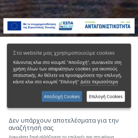
Στο website μας χρησιμοποιούμε cookies
Φiλτρα
Κάνοντας κλικ στο κουμπί "Αποδοχή", συναινείτε στη
Κιβώτιο
4WD
χρήση όλων των απαραίτητων cookies για σκοπούς
στατιστικής. Αν θέλετε να προσαρμόσετε την επιλογή,
κάντε κλικ στο κουμπί "Επιλογή"
Δείτε περισσότερα
Κατηγορία
Αποδοχή Cookies
Επιλογή Cookies
Δεν υπάρχουν αποτελέσματα για την
αναζήτησή σας
Δοκιμάστε ξανά αλλάζοντας τις επιλογές σας στη φόρμα