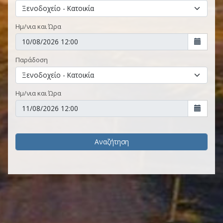
Ημ/νια και Ώρα
Παράδοση
Ημ/νια και Ώρα
Αναζήτηση