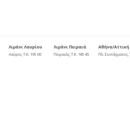
Λιμάνι Λαυρίου
Λιμάνι Πειραιά
Αθήνα/Αττική
Λαύριο, Τ.Κ. 195 00
Πειραιάς, Τ.Κ. 185 45
Πλ. Συντάγματος, 
Κινητό:
6937153130
Κινητό:
6937153130
117 42
Κινητό:
69371531
Google Map
Google Map
Google Map