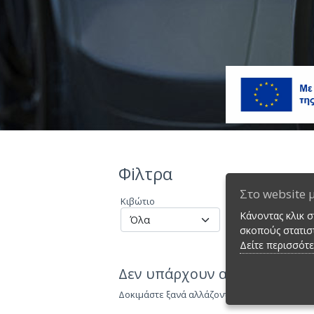
Φiλτρα
Στο website 
Κιβώτιο
4WD
Κάνοντας κλικ 
σκοπούς στατιστ
Δείτε περισσότ
Δεν υπάρχουν αποτελέσματα
Δοκιμάστε ξανά αλλάζοντας τις επιλογές σας