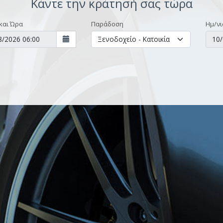
Κάντε την κράτησή σας τώρα
και Ώρα
Παράδοση
Ημ/νι