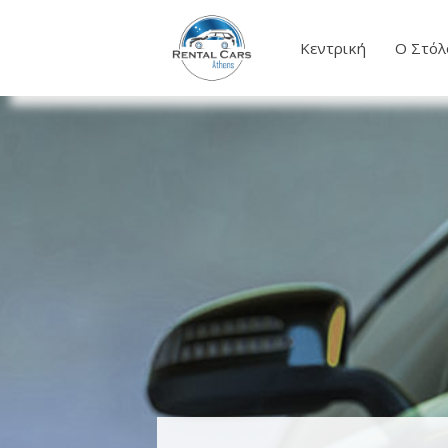
Κεντρική
Ο Στόλ