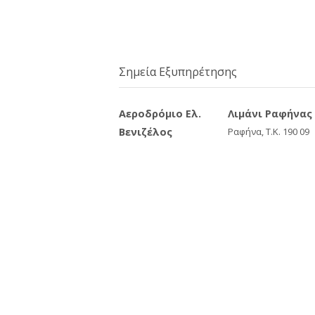
Σημεία Εξυπηρέτησης
Αεροδρόμιο Ελ.
Λιμάνι Ραφήνας
Βενιζέλος
Ραφήνα, Τ.Κ. 190 09
Κινητό:
6937153130
Σπάτα, Τ.Κ. 190 04
Κινητό:
6937153130
Google Map
Google Map