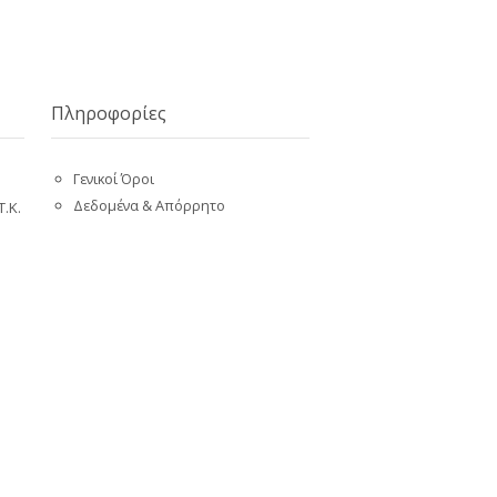
Πληροφορίες
Γενικοί Όροι
Δεδομένα & Απόρρητο
Τ.Κ.
Κατηγορίες Οχημάτων
Όροι Χρήσης
30
Πολιτική Ακυρώσεων
Συχνές Ερωτήσεις
Ταξίδι και ασφάλεια
Επικοινωνία