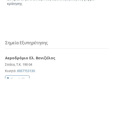
κράτησης
Σημεία Εξυπηρέτησης
Αεροδρόμιο Ελ. Βενιζέλος
Σπάτα, Τ.Κ. 190 04
Κινητό:
6937153130
Google Map
Λιμάνι Ραφήνας
Ραφήνα, Τ.Κ. 190 09
Κινητό:
6937153130
Google Map