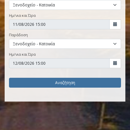
Ημ/νια και Ώρα
Παράδοση
Ημ/νια και Ώρα
Αναζήτηση