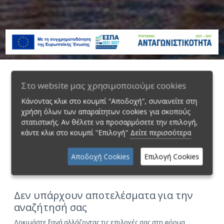
Στο website μας χρησιμοποιούμε cookies
Φiλτρα
Κάνοντας κλικ στο κουμπί "Αποδοχή", συναινείτε στη
Κιβώτιο
4WD
χρήση όλων των απαραίτητων cookies για σκοπούς
στατιστικής. Αν θέλετε να προσαρμόσετε την επιλογή,
κάντε κλικ στο κουμπί "Επιλογή"
Δείτε περισσότερα
Κατηγορία
Αποδοχή Cookies
Επιλογή Cookies
Δεν υπάρχουν αποτελέσματα για την
αναζήτησή σας
Δοκιμάστε ξανά αλλάζοντας τις επιλογές σας στη φόρμα